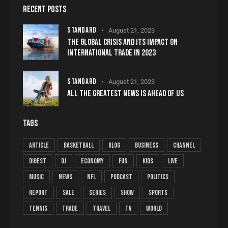
RECENT POSTS
STANDARD
August 21, 2023
THE GLOBAL CRISIS AND ITS IMPACT ON
INTERNATIONAL TRADE IN 2023
STANDARD
August 21, 2023
ALL THE GREATEST NEWS IS AHEAD OF US
TAGS
article
basketball
blog
business
channel
digest
dj
economy
fun
kids
live
music
news
NFL
podcast
politics
report
sale
series
show
sports
tennis
trade
travel
tv
world