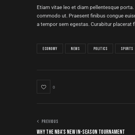
Etiam vitae leo et diam pellentesque porta. S
commodo ut. Praesent finibus congue euis
a tempor sem egestas. Curabitur placerat f
economy
news
politics
sports
0
PREVIOUS
WHY THE NBA’S NEW IN-SEASON TOURNAMENT