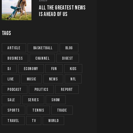
ALL THE GREATEST NEWS
IS AHEAD OF US
TAGS
article
basketball
blog
business
channel
digest
dj
economy
fun
kids
live
music
news
NFL
podcast
politics
report
sale
series
show
sports
tennis
trade
travel
tv
world